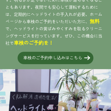
す。明るさが足りないために車検が通らなくなるこ
ともあります。夜間でも安心して運転するために
は、定期的にヘッドライトの手入れが必要。ホーム
無料
ページから車検のご予約をいただいた方に、
で、ヘッドライトの黄ばみやくすみを取るクリーニ
ングサービスを行っています。ぜひ、この機会に当
車検の
ご予約を！
社で
車検のご予約申し込みはこちら