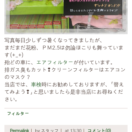
写真毎日少しずつ暑くなってきましたが、
まだまだ花粉、ＰＭ2.5は勿論
ほこりも舞っていま
す(+_+)
殆どの車に、
エアフィルター
が付いています。
排ガス臭もカット❢クリーンフィルターはエアコン
のマスク？
当店では、
車検
時にお勧めしておりますが、「替え
てみよう❢」と思いましたら是非当店にお尋ねくだ
さい。
フィルター
Permalink
by スタッフ
at 13:30
コメント(0)