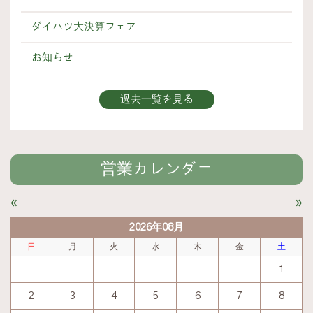
ダイハツ大決算フェア
お知らせ
過去一覧を見る
営業カレンダー
«
»
2026年08月
日
月
火
水
木
金
土
1
2
3
4
5
6
7
8